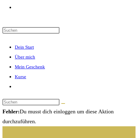
Website-
Suche
Dein Start
umschalten
Über mich
Mein Geschenk
Kurse
Website-
Suche
umschalten
Fehler:
Du musst dich einloggen um diese Aktion
durchzuführen.